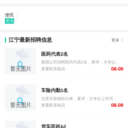
江宁用户187****1062发布了回收二手物品 08-09
江宁用户180****8971发布了求购市中心区小高层3室精
便民
致装修 08-09
资讯
江宁用户151****9640发布了跑腿代驾，代购送餐 08-
09
江宁用户136****8614发布了求购市中心区房型不限一
江宁最新招聘信息
更多
室一厅一卫简单... 08-09
江宁用户151****9081发布了求职（寒假工） 08-09
医药代表2名
江宁用户137****1209发布了车险内勤1名 08-09
江宁用户152****8822发布了专业搬家 08-09
基因公司招聘医药代表2名，要求：大专以...
江宁用户185****6038发布了大量收售彩钢房，彩钢
08-09
查看联系电话
瓦，复合板，各种... 08-09
江宁用户188****9978发布了医药代表2名 08-09
车险内勤1名
负责车险报价出单，要求：大专以上学历...
08-09
查看联系电话
货车司机b2