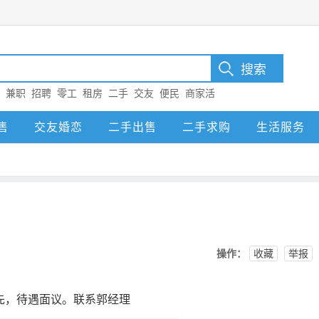
：
兼职
招聘
零工
租房
二手
交友
便民
商家活
售
交友婚恋
二手出售
二手求购
生活服务
操作：
收藏
举报
先，待遇面议。联系郭经理