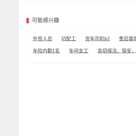
可能感兴趣
外贸人员
切配工
货车司机b2
售后客
车险内勤1名
车间女工
急招保洁，保安