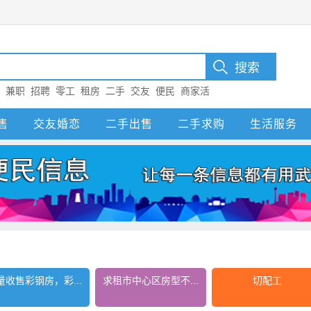
：
兼职
招聘
零工
租房
二手
交友
便民
商家活
售
交友婚恋
二手出售
二手求购
生活服务
量收售彩钢房，彩...
求租市中心区房型不...
切配工