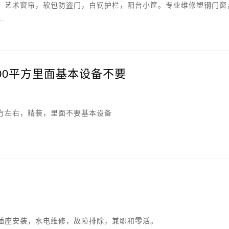
，艺术窗帘，软包防盗门，白钢护栏，阳台小筐。专业维修塑钢门窗
.
00平方里面基本设备不要
平方左右，精装，里面不要基本设备
插座安装，水电维修，故障排除，兼职和零活。