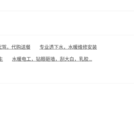
代驾，代购送餐
专业透下水，水暖维修安装
生
水暖电工，钻眼砸墙，刮大白，乳胶...