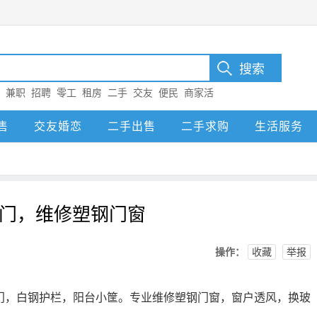
：
兼职
招聘
零工
租房
二手
交友
便民
商家活
售
交友婚恋
二手出售
二手求购
生活服务
门，维修塑钢门窗
操作：
收藏
举报
门，白钢护栏，阳台小筐。专业维修塑钢门窗，窗户透风，换玻