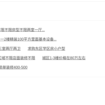
限不限房型不限两室一厅...
一2楼精装100平方里面基本设备...
三室两厅两卫
求购东区学区房小户型
区域不限店面装修不限
城区1-3楼价格在80万左右
单装修400-500