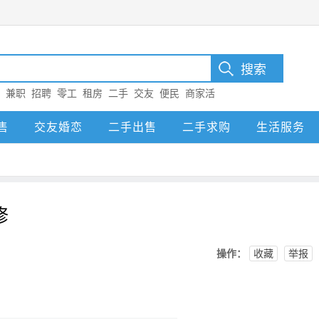
：
兼职
招聘
零工
租房
二手
交友
便民
商家活
售
交友婚恋
二手出售
二手求购
生活服务
修
操作：
收藏
举报